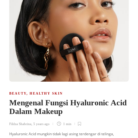
BEAUTY
,
HEALTHY SKIN
Mengenal Fungsi Hyaluronic Acid
Dalam Makeup
Fildza Shabrina
,
5 years ago
1 min
Hyaluronic Acid mungkin tidak lagi asing terdengar di telinga,