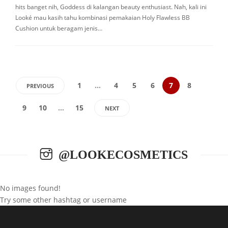
hits banget nih, Goddess di kalangan beauty enthusiast. Nah, kali ini
Looké mau kasih tahu kombinasi pemakaian Holy Flawless BB
Cushion untuk beragam jenis…
1
…
4
5
6
7
8
PREVIOUS
9
10
…
15
NEXT
@LOOKECOSMETICS
No images found!
Try some other hashtag or username