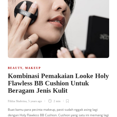
BEAUTY
,
MAKEUP
Kombinasi Pemakaian Looke Holy
Flawless BB Cushion Untuk
Beragam Jenis Kulit
Fildza Shabrina
,
5 years ago
2 min
Buat kamu para pecinta makeup, pasti sudah nggak asing lagi
dengan Holy Flawless BB Cushion. Cushion yang satu ini memang lagi