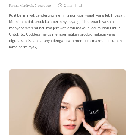
Farhati Mardiyah
,
5 years ago
2 min
Kulit berminyak cenderung memiliki pori-pori wajah yang lebih besar.
Memilih bedak untuk kulit berminyak yang tidak tepat bisa saja
menyebabkan munculnya jerawat, atau makeup jadi mudah luntur.
Untuk itu, Goddess harus memperhatikan produk makeup yang
digunakan. Salah satunya dengan cara membuat makeup bertahan
lama berminyak,…