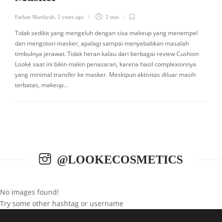
Farhati Mardiyah
,
5 years ago
2 min
Tidak sedikit yang mengeluh dengan sisa makeup yang menempel
dan mengotori masker, apalagi sampai menyebabkan masalah
timbulnya jerawat. Tidak heran kalau dari berbagai review Cushion
Looké saat ini bikin makin penasaran, karena hasil complexionnya
yang minimal transfer ke masker. Meskipun aktivitas diluar masih
terbatas, makeup…
@LOOKECOSMETICS
No images found!
Try some other hashtag or username