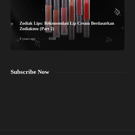
Zodiak Lips: Rekomendasi Lip Cream Berdasarkan
Zodiakmu (Part 2)
4 years ago
6566
4
Subscribe Now