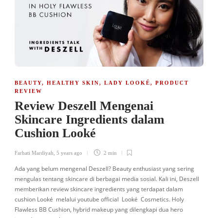
BEAUTY
,
HEALTHY SKIN
,
LADY LOOKÉ
,
PRODUCT
REVIEW
Review Deszell Mengenai
Skincare Ingredients dalam
Cushion Looké
Farhati Mardiyah
,
5 years ago
2 min
Ada yang belum mengenal Deszell? Beauty enthusiast yang sering
mengulas tentang skincare di berbagai media sosial. Kali ini, Deszell
memberikan review skincare ingredients yang terdapat dalam
cushion Looké melalui youtube official Looké Cosmetics. Holy
Flawless BB Cushion, hybrid makeup yang dilengkapi dua hero