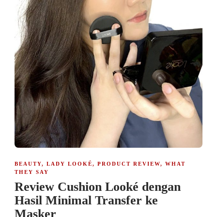
BEAUTY
,
LADY LOOKÉ
,
PRODUCT REVIEW
,
WHAT
THEY SAY
Review Cushion Looké dengan
Hasil Minimal Transfer ke
Masker