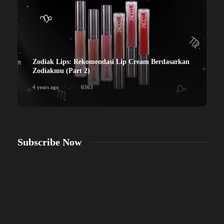
Zodiak Lips: Rekomendasi Lip Cream Berdasarkan
Zodiakmu (Part 2)
4 years ago
6563
4
Subscribe Now