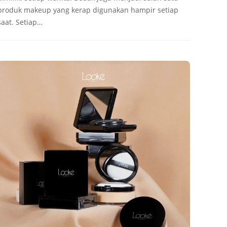
produk makeup yang kerap digunakan hampir setiap
saat. Setiap…