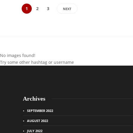
1
2
3
NEXT
No images found!
Try some other hashtag or username
Archives
SEPTEMBER 2022
AUGUST 2022
JULY 2022