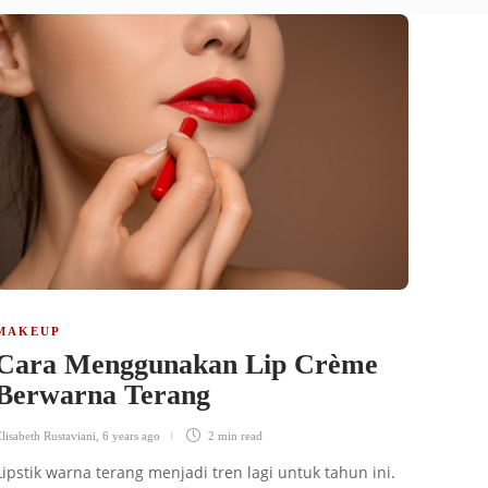
MAKEUP
Cara Menggunakan Lip Crème
Berwarna Terang
lisabeth Rustaviani
,
6 years ago
2 min
read
Lipstik warna terang menjadi tren lagi untuk tahun ini.