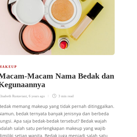
MAKEUP
Macam-Macam Nama Bedak dan
Kegunaannya
lisabeth Rustaviani
,
6 years ago
3 min
read
Bedak memang makeup yang tidak pernah ditinggalkan.
Namun, bedak ternyata banyak jenisnya dan berbeda
fungsi. Apa saja bedak-bedak tersebut? Bedak wajah
adalah salah satu perlengkapan makeup yang wajib
dimiliki setiap wanita. Bedak juga menjadi salah satu