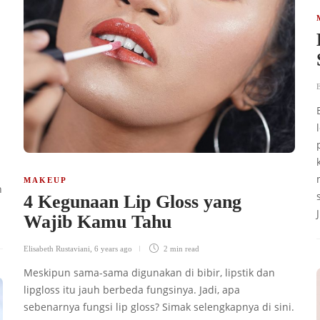
E
MAKEUP
h
4 Kegunaan Lip Gloss yang
Wajib Kamu Tahu
Elisabeth Rustaviani
,
6 years ago
2 min
read
Meskipun sama-sama digunakan di bibir, lipstik dan
lipgloss itu jauh berbeda fungsinya. Jadi, apa
sebenarnya fungsi lip gloss? Simak selengkapnya di sini.