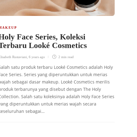
MAKEUP
Holy Face Series, Koleksi
Terbaru Looké Cosmetics
lisabeth Rustaviani
,
6 years ago
2 min
read
Salah satu produk terbaru Looké Cosmetics adalah Holy
Face Series. Series yang diperuntukkan untuk merias
wajah sebagai dasar makeup. Looké Cosmetics merilis
produk terbarunya yang disebut dengan The Holy
Collection. Salah satu koleksinya adalah Holy Face Series
yang diperuntukkan untuk merias wajah secara
keseluruhan sebagai…