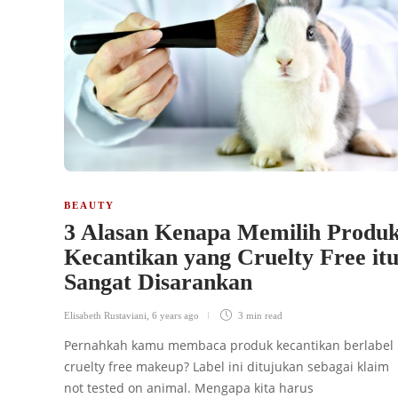
BEAUTY
3 Alasan Kenapa Memilih Produ
Kecantikan yang Cruelty Free it
Sangat Disarankan
Elisabeth Rustaviani
,
6 years ago
3 min
read
Pernahkah kamu membaca produk kecantikan berlabel
cruelty free makeup? Label ini ditujukan sebagai klaim
not tested on animal. Mengapa kita harus