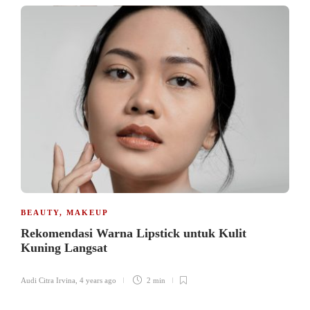
BEAUTY
,
MAKEUP
Rekomendasi Warna Lipstick untuk Kulit
Kuning Langsat
Audi Citra Irvina
,
4 years ago
2 min