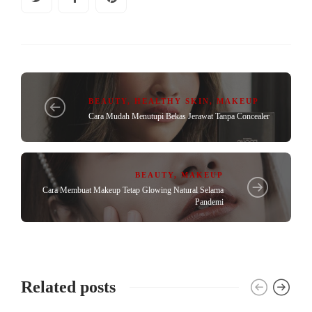
BEAUTY
,
HEALTHY SKIN
,
MAKEUP
Cara Mudah Menutupi Bekas Jerawat Tanpa Concealer
BEAUTY
,
MAKEUP
Cara Membuat Makeup Tetap Glowing Natural Selama
Pandemi
Related posts