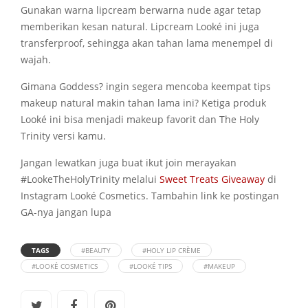
Gunakan warna lipcream berwarna nude agar tetap
memberikan kesan natural. Lipcream
Looké
ini juga
transferproof, sehingga akan tahan lama menempel di
wajah.
Gimana Goddess? ingin segera mencoba keempat tips
makeup natural makin tahan lama ini? Ketiga produk
Looké
ini bisa menjadi makeup favorit dan The Holy
Trinity versi kamu.
Jangan lewatkan juga buat ikut join merayakan
#LookeTheHolyTrinity melalui
Sweet Treats Giveaway
di
Instagram
Looké
Cosmetics. Tambahin link ke postingan
GA-nya jangan lupa
TAGS
#BEAUTY
#HOLY LIP CRÈME
#LOOKÉ COSMETICS
#LOOKÉ TIPS
#MAKEUP