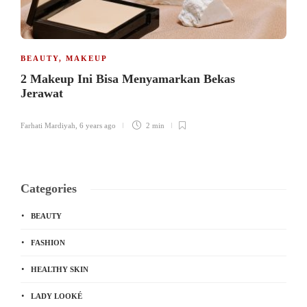
BEAUTY
,
MAKEUP
2 Makeup Ini Bisa Menyamarkan Bekas
Jerawat
Farhati Mardiyah
,
6 years ago
2 min
Categories
BEAUTY
FASHION
HEALTHY SKIN
LADY LOOKÉ