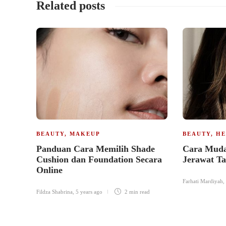
Related posts
BEAUTY
,
MAKEUP
BEAUTY
,
HE
Panduan Cara Memilih Shade
Cara Muda
Cushion dan Foundation Secara
Jerawat T
Online
Farhati Mardiyah
,
Fildza Shabrina
,
5 years ago
2 min
read