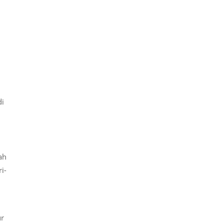
di
ah
i-
ur