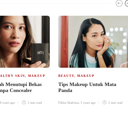
ALTHY SKIN
,
MAKEUP
BEAUTY
,
MAKEUP
h Menutupi Bekas
Tips Makeup Untuk Mata
anpa Concealer
Panda
6 years ago
2 min
read
Fildza Shabrina
,
5 years ago
2 min
read