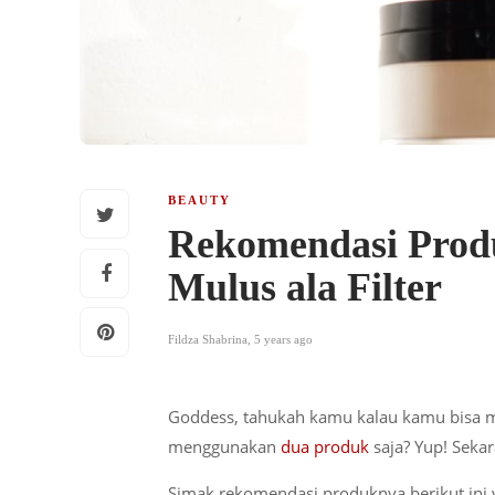
BEAUTY
Rekomendasi Prod
Mulus ala Filter
Fildza Shabrina
,
5 years ago
Goddess, tahukah kamu kalau kamu bisa m
menggunakan
dua produk
saja? Yup! Sekar
Simak rekomendasi produknya berikut ini 